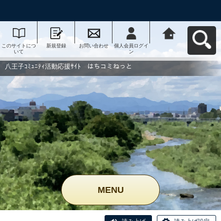
このサイトにつ
新規登録
お問い合わせ
個人会員ログイ
八王子ｺﾐｭﾆﾃｨ活
いて
ン
動応援ｻｲﾄ はち
コミねっとへ戻
る
八王子ｺﾐｭﾆﾃｨ活動応援ｻｲﾄ はちコミねっと
MENU