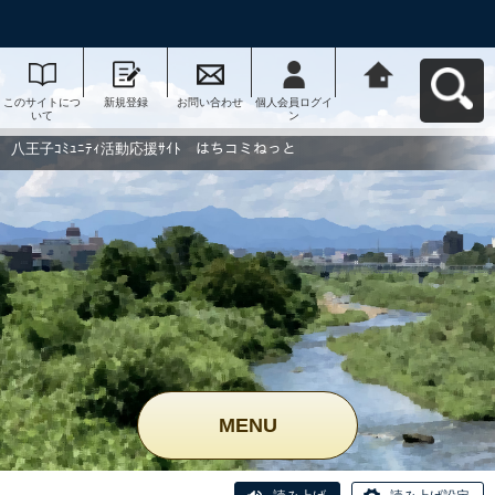
このサイトにつ
新規登録
お問い合わせ
個人会員ログイ
八王子ｺﾐｭﾆﾃｨ活
いて
ン
動応援ｻｲﾄ はち
コミねっとへ戻
る
八王子ｺﾐｭﾆﾃｨ活動応援ｻｲﾄ はちコミねっと
MENU