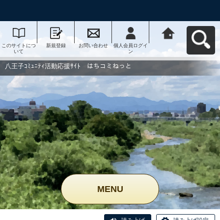
このサイトにつ
新規登録
お問い合わせ
個人会員ログイ
八王子ｺﾐｭﾆﾃｨ活
いて
ン
動応援ｻｲﾄ はち
コミねっとへ戻
る
八王子ｺﾐｭﾆﾃｨ活動応援ｻｲﾄ はちコミねっと
MENU