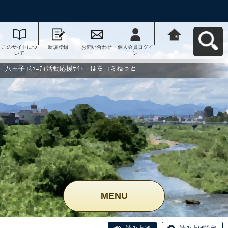
このサイトにつ
新規登録
お問い合わせ
個人会員ログイ
八王子ｺﾐｭﾆﾃｨ活
いて
ン
動応援ｻｲﾄ はち
コミねっとへ戻
る
八王子ｺﾐｭﾆﾃｨ活動応援ｻｲﾄ はちコミねっと
MENU