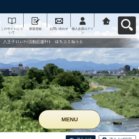
このサイトにつ
新規登録
お問い合わせ
個人会員ログイ
八王子ｺﾐｭﾆﾃｨ活
いて
ン
動応援ｻｲﾄ はち
コミねっとへ戻
る
八王子ｺﾐｭﾆﾃｨ活動応援ｻｲﾄ はちコミねっと
MENU