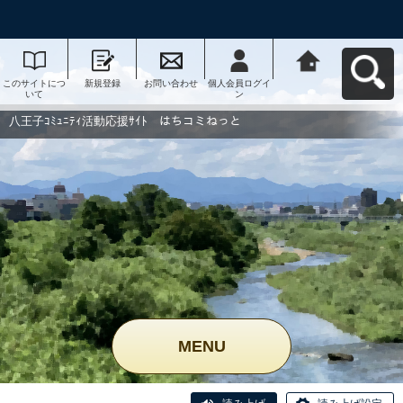
このサイトにつ
新規登録
お問い合わせ
個人会員ログイ
八王子ｺﾐｭﾆﾃｨ活
いて
ン
動応援ｻｲﾄ はち
コミねっとへ戻
る
八王子ｺﾐｭﾆﾃｨ活動応援ｻｲﾄ はちコミねっと
MENU