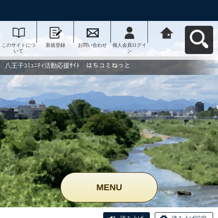
このサイトにつ
新規登録
お問い合わせ
個人会員ログイ
八王子ｺﾐｭﾆﾃｨ活
いて
ン
動応援ｻｲﾄ はち
コミねっとへ戻
る
八王子ｺﾐｭﾆﾃｨ活動応援ｻｲﾄ はちコミねっと
MENU