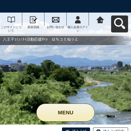
このサイトにつ
新規登録
お問い合わせ
個人会員ログイ
八王子ｺﾐｭﾆﾃｨ活
いて
ン
動応援ｻｲﾄ はち
コミねっとへ戻
る
八王子ｺﾐｭﾆﾃｨ活動応援ｻｲﾄ はちコミねっと
MENU