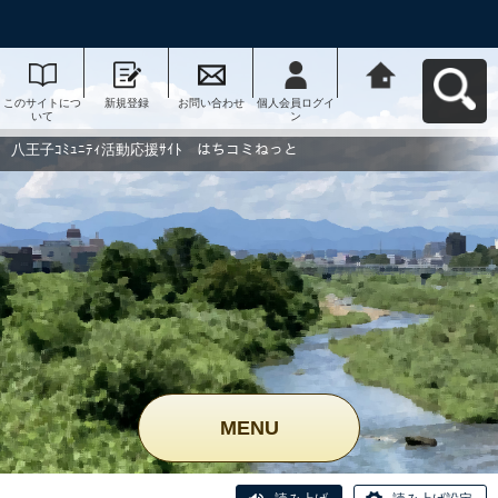
このサイトにつ
新規登録
お問い合わせ
個人会員ログイ
八王子ｺﾐｭﾆﾃｨ活
いて
ン
動応援ｻｲﾄ はち
コミねっとへ戻
る
八王子ｺﾐｭﾆﾃｨ活動応援ｻｲﾄ はちコミねっと
MENU