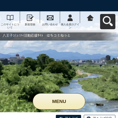
このサイトにつ
新規登録
お問い合わせ
個人会員ログイ
八王子ｺﾐｭﾆﾃｨ活
いて
ン
動応援ｻｲﾄ はち
コミねっとへ戻
る
八王子ｺﾐｭﾆﾃｨ活動応援ｻｲﾄ はちコミねっと
MENU