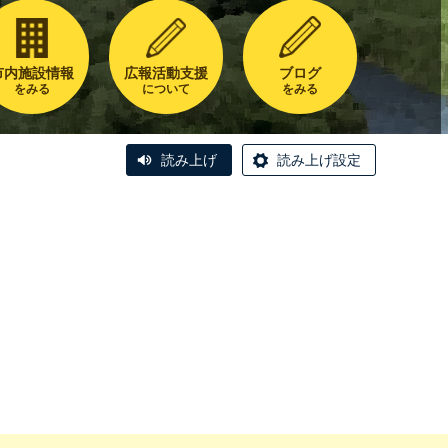
市内施設情報
広報活動支援
ブログ
をみる
について
をみる
読み上げ
読み上げ設定