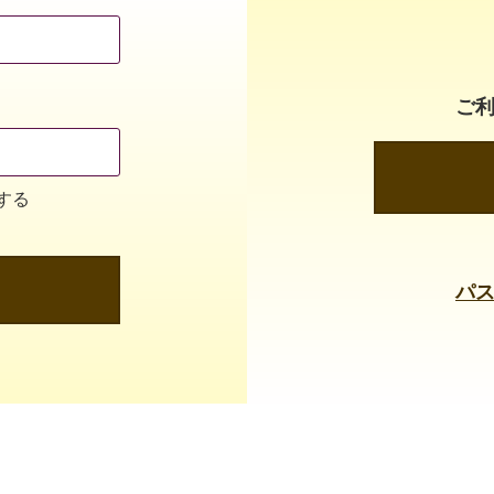
ご
する
パ