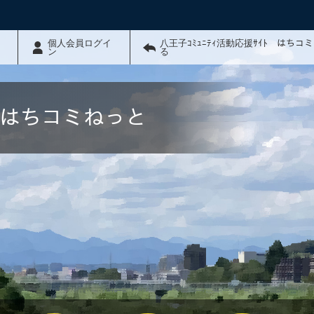
個人会員ログイ
八王子ｺﾐｭﾆﾃｨ活動応援ｻｲﾄ はちコ
ン
る
ﾄ はちコミねっと