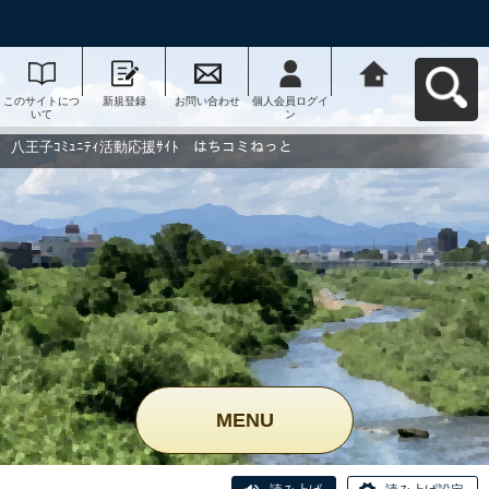
このサイトにつ
新規登録
お問い合わせ
個人会員ログイ
八王子ｺﾐｭﾆﾃｨ活
いて
ン
動応援ｻｲﾄ はち
コミねっとへ戻
る
八王子ｺﾐｭﾆﾃｨ活動応援ｻｲﾄ はちコミねっと
MENU