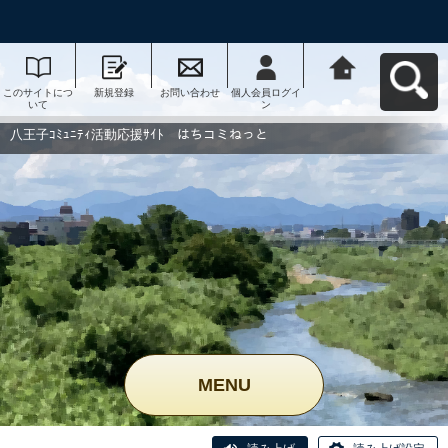
このサイトにつ
新規登録
お問い合わせ
個人会員ログイ
八王子ｺﾐｭﾆﾃｨ活
いて
ン
動応援ｻｲﾄ はち
コミねっとへ戻
る
八王子ｺﾐｭﾆﾃｨ活動応援ｻｲﾄ はちコミねっと
MENU