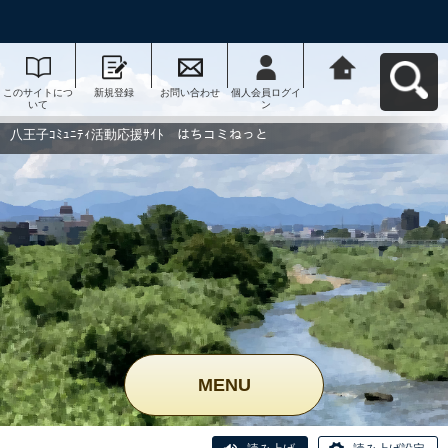
このサイトにつ
新規登録
お問い合わせ
個人会員ログイ
八王子ｺﾐｭﾆﾃｨ活
いて
ン
動応援ｻｲﾄ はち
コミねっとへ戻
る
八王子ｺﾐｭﾆﾃｨ活動応援ｻｲﾄ はちコミねっと
MENU