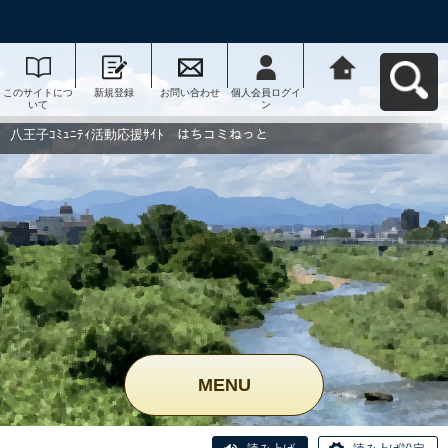
このサイトにつ
新規登録
お問い合わせ
個人会員ログイ
八王子ｺﾐｭﾆﾃｨ活
いて
ン
動応援ｻｲﾄ はち
コミねっとへ戻
る
八王子ｺﾐｭﾆﾃｨ活動応援ｻｲﾄ はちコミねっと
MENU