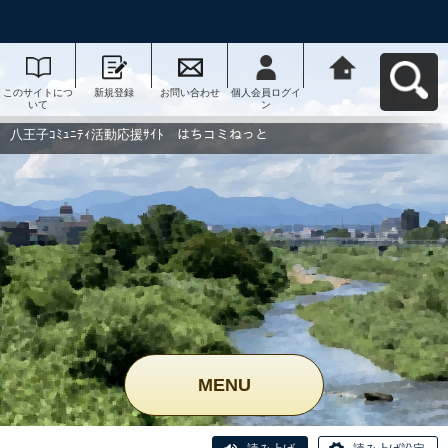
このサイトにつ
新規登録
お問い合わせ
個人会員ログイ
八王子ｺﾐｭﾆﾃｨ活
いて
ン
動応援ｻｲﾄ はち
コミねっとへ戻
る
八王子ｺﾐｭﾆﾃｨ活動応援ｻｲﾄ はちコミねっと
MENU