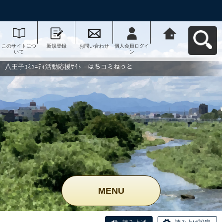
このサイトにつ
新規登録
お問い合わせ
個人会員ログイ
八王子ｺﾐｭﾆﾃｨ活
いて
ン
動応援ｻｲﾄ はち
コミねっとへ戻
る
八王子ｺﾐｭﾆﾃｨ活動応援ｻｲﾄ はちコミねっと
MENU