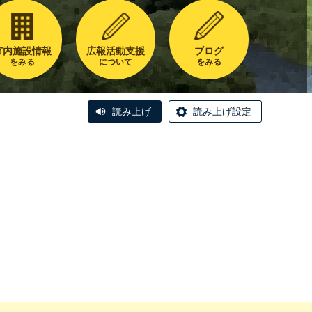
市内施設情報
広報活動支援
ブログ
をみる
について
をみる
読み上げ
読み上げ設定