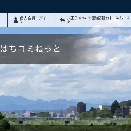
個人会員ログイ
八王子ｺﾐｭﾆﾃｨ活動応援ｻｲﾄ はちコ
ン
る
ﾄ はちコミねっと