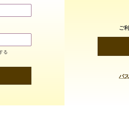
ご
する
パ