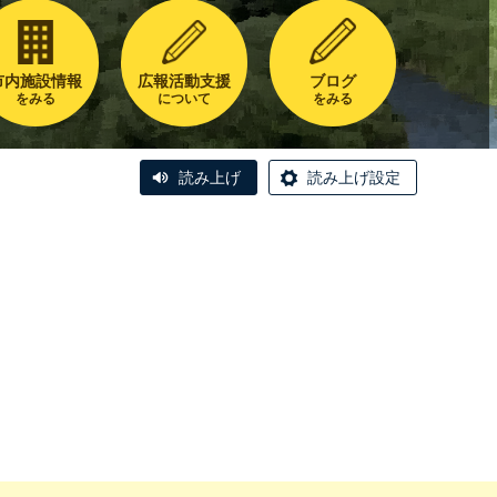
市内施設情報
広報活動支援
ブログ
をみる
について
をみる
読み上げ
読み上げ設定