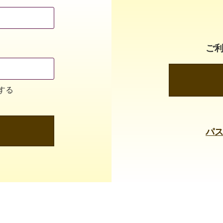
ご
する
パ