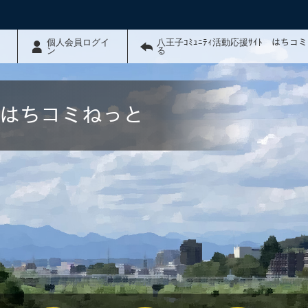
個人会員ログイ
八王子ｺﾐｭﾆﾃｨ活動応援ｻｲﾄ はちコ
ン
る
ﾄ はちコミねっと