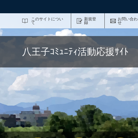
サイト内検索
このサイトについ
新規登
お問い合わ
て
録
せ
八王子ｺﾐｭﾆﾃｨ活動応援ｻｲ