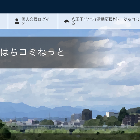
個人会員ログイ
八王子ｺﾐｭﾆﾃｨ活動応援ｻｲﾄ はちコ
ン
る
ﾄ はちコミねっと