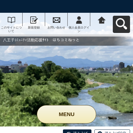
このサイトにつ
新規登録
お問い合わせ
個人会員ログイ
八王子ｺﾐｭﾆﾃｨ活
いて
ン
動応援ｻｲﾄ はち
コミねっとへ戻
る
八王子ｺﾐｭﾆﾃｨ活動応援ｻｲﾄ はちコミねっと
MENU