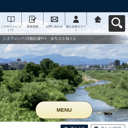
このサイトにつ
新規登録
お問い合わせ
個人会員ログイ
八王子ｺﾐｭﾆﾃｨ活
いて
ン
動応援ｻｲﾄ はち
コミねっとへ戻
る
八王子ｺﾐｭﾆﾃｨ活動応援ｻｲﾄ はちコミねっと
MENU