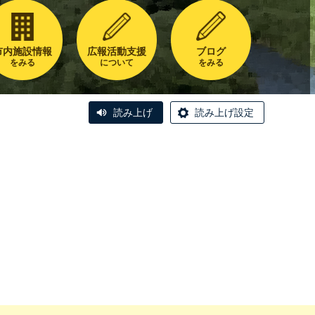
市内施設情報
広報活動支援
ブログ
をみる
について
をみる
読み上げ
読み上げ設定