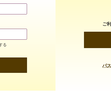
ご
する
パ