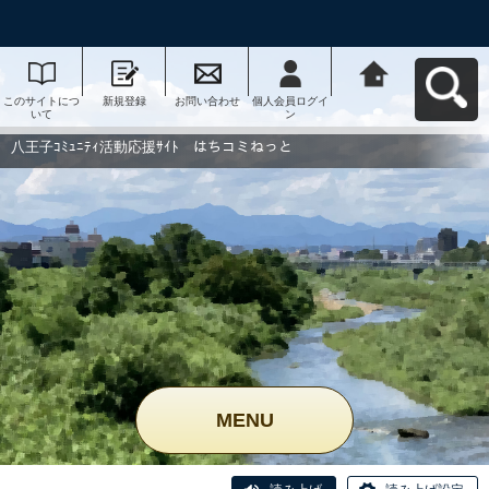
このサイトにつ
新規登録
お問い合わせ
個人会員ログイ
八王子ｺﾐｭﾆﾃｨ活
いて
ン
動応援ｻｲﾄ はち
コミねっとへ戻
る
八王子ｺﾐｭﾆﾃｨ活動応援ｻｲﾄ はちコミねっと
MENU