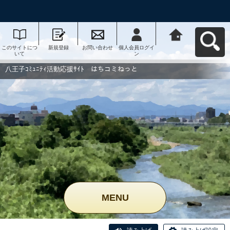
このサイトにつ
新規登録
お問い合わせ
個人会員ログイ
八王子ｺﾐｭﾆﾃｨ活
いて
ン
動応援ｻｲﾄ はち
コミねっとへ戻
る
八王子ｺﾐｭﾆﾃｨ活動応援ｻｲﾄ はちコミねっと
MENU