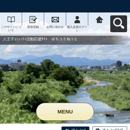
このサイトにつ
新規登録
お問い合わせ
個人会員ログイ
八王子ｺﾐｭﾆﾃｨ活
いて
ン
動応援ｻｲﾄ はち
コミねっとへ戻
る
八王子ｺﾐｭﾆﾃｨ活動応援ｻｲﾄ はちコミねっと
MENU