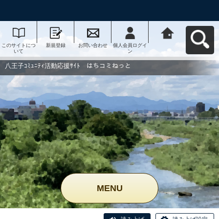
このサイトにつ
新規登録
お問い合わせ
個人会員ログイ
八王子ｺﾐｭﾆﾃｨ活
いて
ン
動応援ｻｲﾄ はち
コミねっとへ戻
る
八王子ｺﾐｭﾆﾃｨ活動応援ｻｲﾄ はちコミねっと
MENU