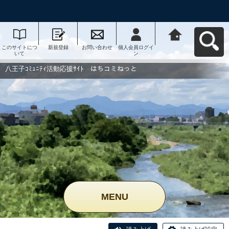
このサイトにつ
新規登録
お問い合わせ
個人会員ログイ
八王子ｺﾐｭﾆﾃｨ活
いて
ン
動応援ｻｲﾄ はち
コミねっとへ戻
る
八王子ｺﾐｭﾆﾃｨ活動応援ｻｲﾄ はちコミねっと
MENU