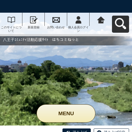
このサイトにつ
新規登録
お問い合わせ
個人会員ログイ
八王子ｺﾐｭﾆﾃｨ活
いて
ン
動応援ｻｲﾄ はち
コミねっとへ戻
る
八王子ｺﾐｭﾆﾃｨ活動応援ｻｲﾄ はちコミねっと
MENU