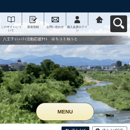
このサイトにつ
新規登録
お問い合わせ
個人会員ログイ
八王子ｺﾐｭﾆﾃｨ活
いて
ン
動応援ｻｲﾄ はち
コミねっとへ戻
る
八王子ｺﾐｭﾆﾃｨ活動応援ｻｲﾄ はちコミねっと
MENU