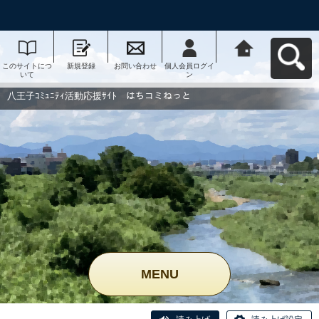
このサイトにつ
新規登録
お問い合わせ
個人会員ログイ
八王子ｺﾐｭﾆﾃｨ活
いて
ン
動応援ｻｲﾄ はち
コミねっとへ戻
る
八王子ｺﾐｭﾆﾃｨ活動応援ｻｲﾄ はちコミねっと
MENU