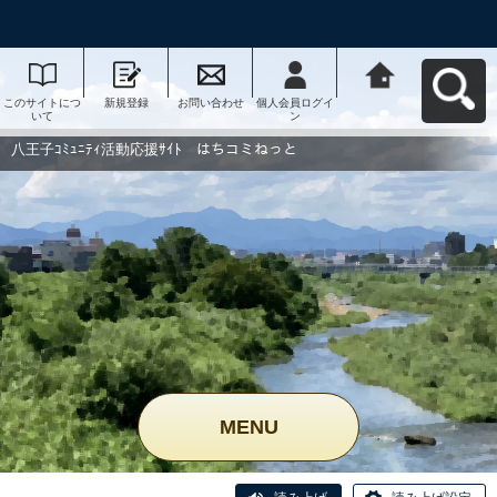
このサイトにつ
新規登録
お問い合わせ
個人会員ログイ
八王子ｺﾐｭﾆﾃｨ活
いて
ン
動応援ｻｲﾄ はち
コミねっとへ戻
る
八王子ｺﾐｭﾆﾃｨ活動応援ｻｲﾄ はちコミねっと
MENU