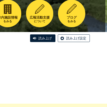
市内施設情報
広報活動支援
ブログ
をみる
について
をみる
読み上げ
読み上げ設定