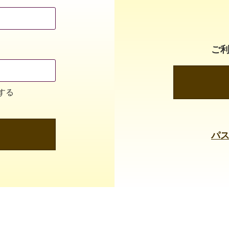
ご
する
パ