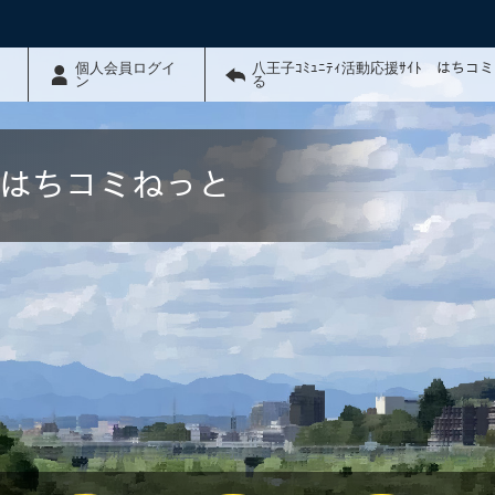
個人会員ログイ
八王子ｺﾐｭﾆﾃｨ活動応援ｻｲﾄ はちコ
ン
る
ﾄ はちコミねっと