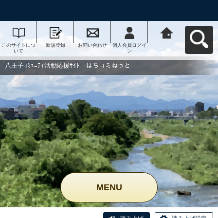
このサイトにつ
新規登録
お問い合わせ
個人会員ログイ
八王子ｺﾐｭﾆﾃｨ活
いて
ン
動応援ｻｲﾄ はち
コミねっとへ戻
る
八王子ｺﾐｭﾆﾃｨ活動応援ｻｲﾄ はちコミねっと
MENU