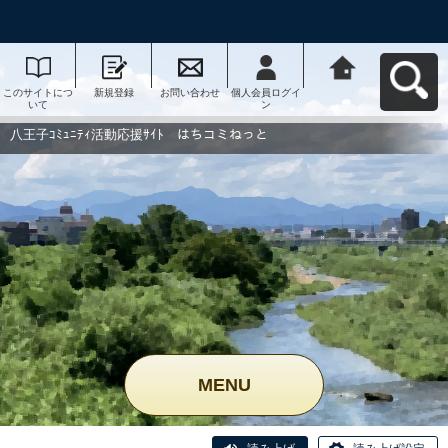
このサイトにつ
新規登録
お問い合わせ
個人会員ログイ
八王子ｺﾐｭﾆﾃｨ活
いて
ン
動応援ｻｲﾄ はち
コミねっとへ戻
る
八王子ｺﾐｭﾆﾃｨ活動応援ｻｲﾄ はちコミねっと
MENU