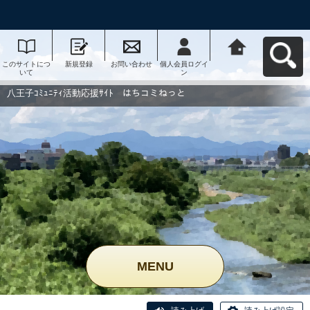
このサイトにつ
新規登録
お問い合わせ
個人会員ログイ
八王子ｺﾐｭﾆﾃｨ活
いて
ン
動応援ｻｲﾄ はち
コミねっとへ戻
る
八王子ｺﾐｭﾆﾃｨ活動応援ｻｲﾄ はちコミねっと
MENU