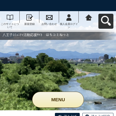
このサイトにつ
新規登録
お問い合わせ
個人会員ログイ
八王子ｺﾐｭﾆﾃｨ活
いて
ン
動応援ｻｲﾄ はち
コミねっとへ戻
る
八王子ｺﾐｭﾆﾃｨ活動応援ｻｲﾄ はちコミねっと
MENU