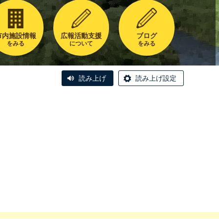
市内施設情報
広報活動支援
ブログ
をみる
について
をみる
読み上げ
読み上げ設定