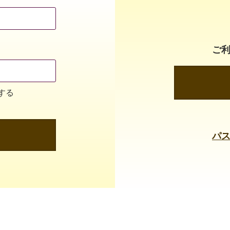
ご
する
パ