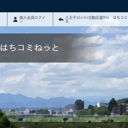
個人会員ログイ
八王子ｺﾐｭﾆﾃｨ活動応援ｻｲﾄ はちコ
ン
る
ﾄ はちコミねっと