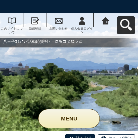
このサイトにつ
新規登録
お問い合わせ
個人会員ログイ
八王子ｺﾐｭﾆﾃｨ活
いて
ン
動応援ｻｲﾄ はち
コミねっとへ戻
る
八王子ｺﾐｭﾆﾃｨ活動応援ｻｲﾄ はちコミねっと
MENU