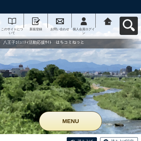
このサイトにつ
新規登録
お問い合わせ
個人会員ログイ
八王子ｺﾐｭﾆﾃｨ活
いて
ン
動応援ｻｲﾄ はち
コミねっとへ戻
る
八王子ｺﾐｭﾆﾃｨ活動応援ｻｲﾄ はちコミねっと
MENU