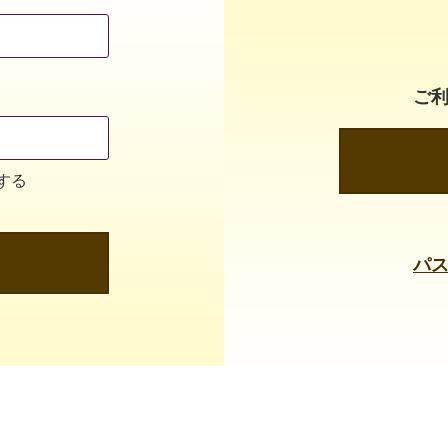
ご
する
パ