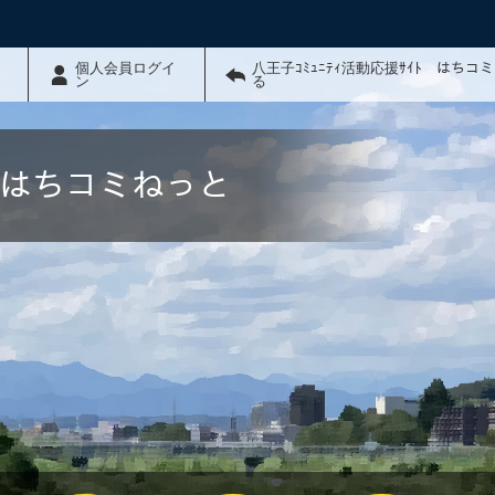
個人会員ログイ
八王子ｺﾐｭﾆﾃｨ活動応援ｻｲﾄ はちコ
ン
る
ﾄ はちコミねっと