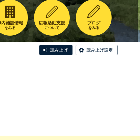
市内施設情報
広報活動支援
ブログ
をみる
について
をみる
読み上げ
読み上げ設定