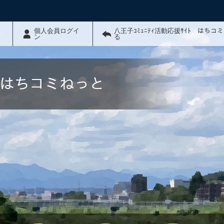
個人会員ログイ
八王子ｺﾐｭﾆﾃｨ活動応援ｻｲﾄ はちコ
ン
る
ﾄ はちコミねっと