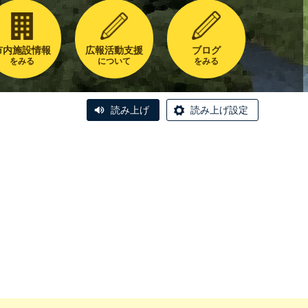
市内施設情報
広報活動支援
ブログ
をみる
について
をみる
読み上げ
読み上げ設定