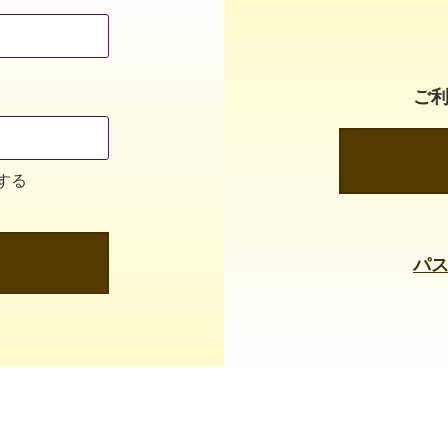
ご
する
パ