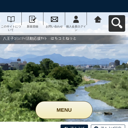
このサイトにつ
新規登録
お問い合わせ
個人会員ログイ
八王子ｺﾐｭﾆﾃｨ活
いて
ン
動応援ｻｲﾄ はち
コミねっとへ戻
る
八王子ｺﾐｭﾆﾃｨ活動応援ｻｲﾄ はちコミねっと
MENU