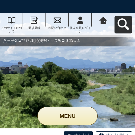
このサイトにつ
新規登録
お問い合わせ
個人会員ログイ
八王子ｺﾐｭﾆﾃｨ活
いて
ン
動応援ｻｲﾄ はち
コミねっとへ戻
る
八王子ｺﾐｭﾆﾃｨ活動応援ｻｲﾄ はちコミねっと
MENU