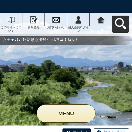
このサイトにつ
新規登録
お問い合わせ
個人会員ログイ
八王子ｺﾐｭﾆﾃｨ活
いて
ン
動応援ｻｲﾄ はち
コミねっとへ戻
る
八王子ｺﾐｭﾆﾃｨ活動応援ｻｲﾄ はちコミねっと
MENU