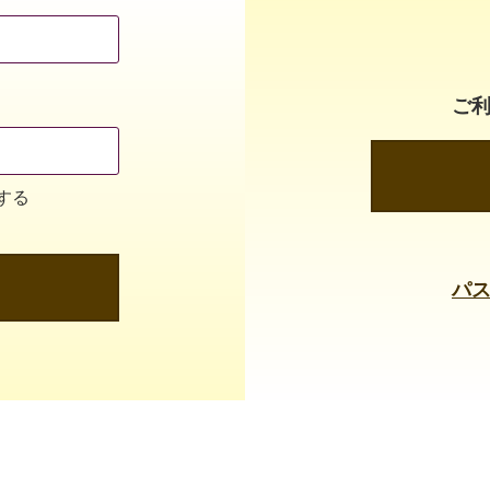
ご
する
パ