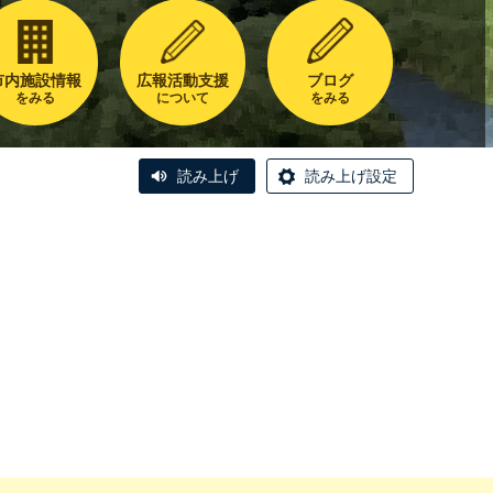
市内施設情報
広報活動支援
ブログ
をみる
について
をみる
読み上げ
読み上げ設定