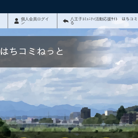
個人会員ログイ
八王子ｺﾐｭﾆﾃｨ活動応援ｻｲﾄ はちコ
ン
る
ﾄ はちコミねっと