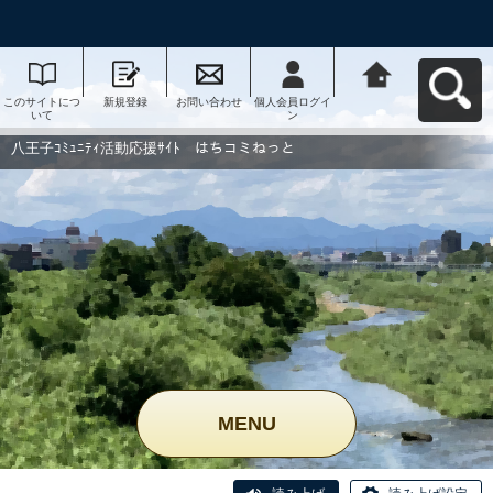
このサイトにつ
新規登録
お問い合わせ
個人会員ログイ
八王子ｺﾐｭﾆﾃｨ活
いて
ン
動応援ｻｲﾄ はち
コミねっとへ戻
る
八王子ｺﾐｭﾆﾃｨ活動応援ｻｲﾄ はちコミねっと
MENU