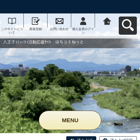
このサイトにつ
新規登録
お問い合わせ
個人会員ログイ
八王子ｺﾐｭﾆﾃｨ活
いて
ン
動応援ｻｲﾄ はち
コミねっとへ戻
る
八王子ｺﾐｭﾆﾃｨ活動応援ｻｲﾄ はちコミねっと
MENU