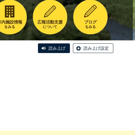
市内施設情報
広報活動支援
ブログ
をみる
について
をみる
読み上げ
読み上げ設定