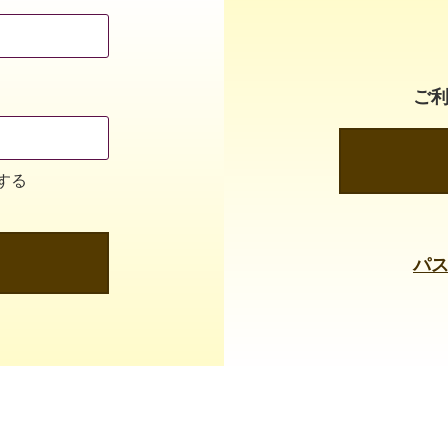
ご
する
パ