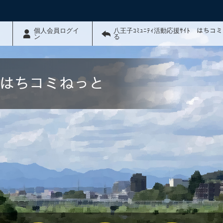
個人会員ログイ
八王子ｺﾐｭﾆﾃｨ活動応援ｻｲﾄ はちコ
ン
る
ﾄ はちコミねっと