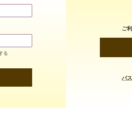
ご
する
パ