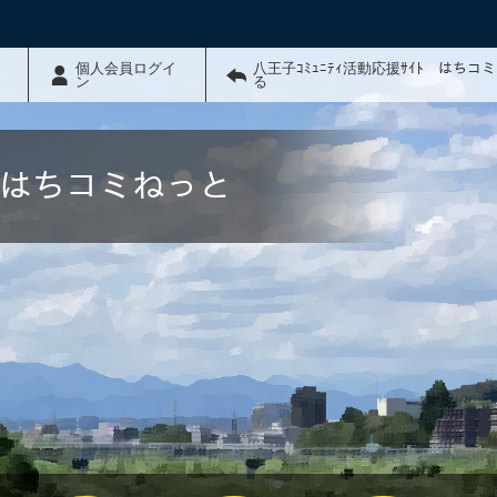
個人会員ログイ
八王子ｺﾐｭﾆﾃｨ活動応援ｻｲﾄ はちコ
ン
る
ﾄ はちコミねっと