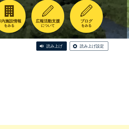
市内施設情報
広報活動支援
ブログ
をみる
について
をみる
読み上げ
読み上げ設定